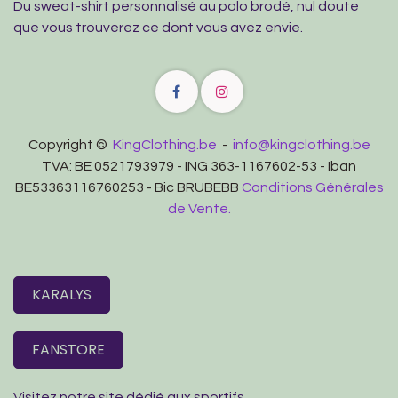
Du sweat-shirt personnalisé au polo brodé, nul doute
que vous trouverez ce dont vous avez envie.
Copyright ©
KingClothing.be
-
info@kingclothing.be
TVA: BE 0521793979 - ING 363-1167602-53 - Iban
BE53363116760253 - Bic BRUBEBB
Conditions Générales
de Vente.
KARALYS
FANSTORE
Visitez notre site dédié aux sportifs