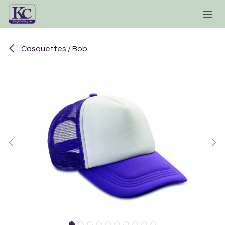
Se rendre au contenu
Casquettes / Bob