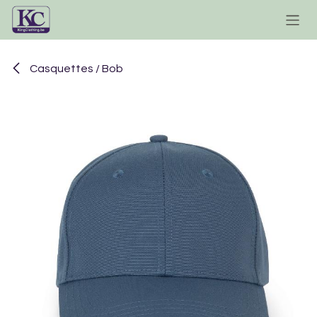
Se rendre au contenu
Casquettes / Bob