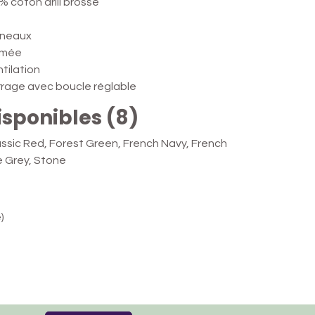
 coton drill brossé
nneaux
ormée
tilation
rrage avec boucle réglable
isponibles (8)
lassic Red, Forest Green, French Navy, French
e Grey, Stone
)