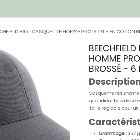
Techniques et Services
Devis
Ressources
Contactez-nous
CHFIELD B65 - CASQUETTE HOMME PRO-STYLE EN COTON B
BEECHFIELD
HOMME PRO
BROSSÉ - 6
Descriptio
Casquette résistante 
quotidien. Tissu lisse 
Taille réglable pour un
Caractéris
Grammage :
357 g