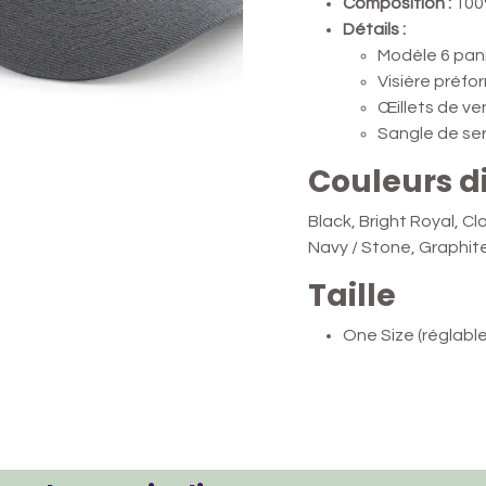
Composition :
100%
Détails :
Modèle 6 pa
Visière préf
Œillets de ven
Sangle de se
Couleurs d
Black, Bright Royal, C
Navy / Stone, Graphit
Taille
One Size (réglable