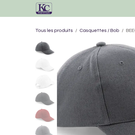
Se rendre au contenu
Accueil
Catalogue
Tous les produits
Casquettes / Bob
BEE