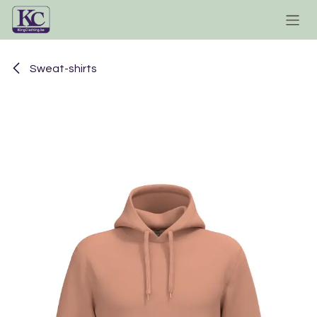
Se rendre au contenu
Sweat-shirts