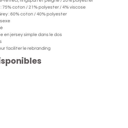
-rétréci, ringspun et peigné / 20% polyester
: 75% coton / 21% polyester / 4% viscose
rey : 60% coton / 40% polyester
isexe
té
 en jersey simple dans le dos
s
r faciliter le rebranding
isponibles