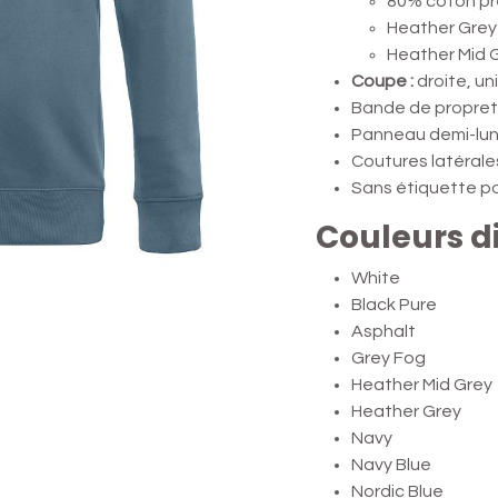
80% coton pré
Heather Grey 
Heather Mid G
Coupe :
droite, un
Bande de propre
Panneau demi-lune
Coutures latérale
Sans étiquette pou
Couleurs d
White
Black Pure
Asphalt
Grey Fog
Heather Mid Grey
Heather Grey
Navy
Navy Blue
Nordic Blue