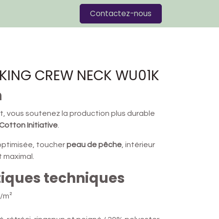
Blog
Contactez-nous
 KING CREW NECK WU01K
n
t, vous soutenez la production plus durable
Cotton Initiative
.
optimisée, toucher
peau de pêche
, intérieur
t maximal.
tiques techniques
/m²