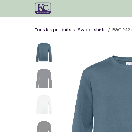
Se rendre au contenu
Accueil
Catalogue
Tous les produits
Sweat-shirts
B&C 242