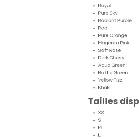
Royal
Pure Sky
Radiant Purple
Red
Pure Orange
Magenta Pink
Soft Rose
Dark Cherry
Aqua Green
Bottle Green
Yellow Fizz
Khaki
Tailles dis
XS
S
M
L