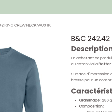
Techniques et Services
Devis
Ressources
Contactez-nous
.42 KING CREW NECK WU01K
B&C 242.42
Descriptio
En achetant ce produi
du coton via la
Better 
Surface d’impression 
brossé pour un confor
Caractéris
Grammage :
280 g
Composition :