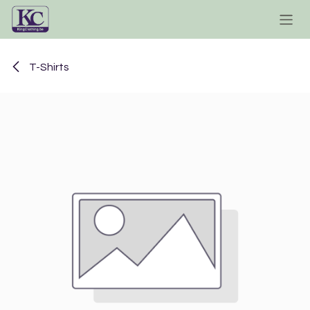
Se rendre au contenu
T-Shirts