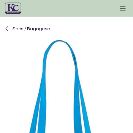
Se rendre au contenu
Sacs / Bagagerie