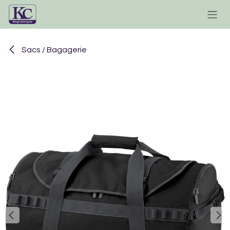
Se rendre au contenu
Sacs / Bagagerie