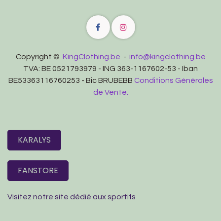
Copyright ©
KingClothing.be
-
info@kingclothing.be
TVA: BE 0521793979 - ING 363-1167602-53 - Iban
BE53363116760253 - Bic BRUBEBB
Conditions Générales
de Vente.
KARALYS
FANSTORE
Visitez notre site dédié aux sportifs