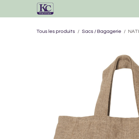
Se rendre au contenu
Accueil
Catalogue
Tous les produits
Sacs / Bagagerie
NATI