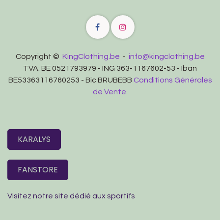
Copyright ©
KingClothing.be
-
info@kingclothing.be
TVA: BE 0521793979 - ING 363-1167602-53 - Iban
BE53363116760253 - Bic BRUBEBB
Conditions Générales
de Vente.
KARALYS
FANSTORE
Visitez notre site dédié aux sportifs