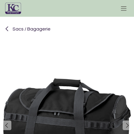
Se rendre au contenu
Sacs / Bagagerie