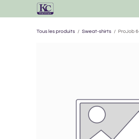
Se rendre au contenu
Accueil
Catalogue
Tous les produits
Sweat-shirts
ProJob 