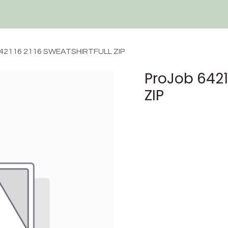
Techniques et Services
Devis
Ressources
Contactez-nous
642116 2116 SWEATSHIRTFULL ZIP
ProJob 6421
ZIP