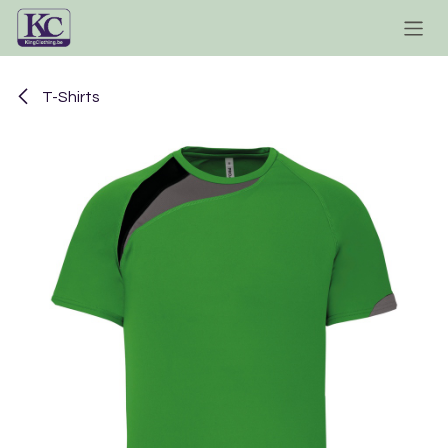
Se rendre au contenu
T-Shirts