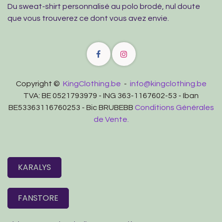
Du sweat-shirt personnalisé au polo brodé, nul doute
que vous trouverez ce dont vous avez envie.
Copyright ©
KingClothing.be
-
info@kingclothing.be
TVA: BE 0521793979 - ING 363-1167602-53 - Iban
BE53363116760253 - Bic BRUBEBB
Conditions Générales
de Vente.
KARALYS
FANSTORE