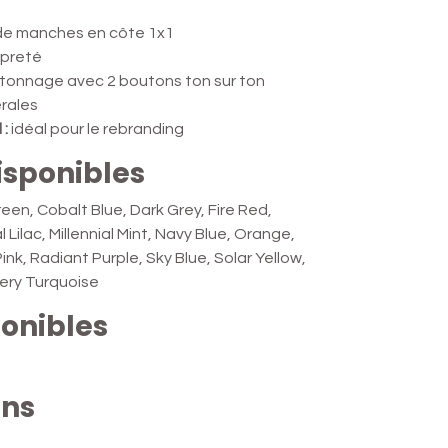
 de manches en côte 1x1
opreté
tonnage avec 2 boutons ton sur ton
rales
 :
idéal pour le rebranding
isponibles
reen, Cobalt Blue, Dark Grey, Fire Red,
l Lilac, Millennial Mint, Navy Blue, Orange,
nk, Radiant Purple, Sky Blue, Solar Yellow,
Very Turquoise
ponibles
ons