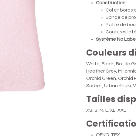
Construction :
Col et bords
Bande de pr
Patte de bou
Coutures laté
Système No Label
Couleurs d
White, Black, Bottle G
Heather Grey, Millennia
Orchid Green, Orchid Pi
Sorbet, Urban Khaki, 
Tailles dis
XS, S, M, L, XL, XXL
Certificati
OEKO-TEX