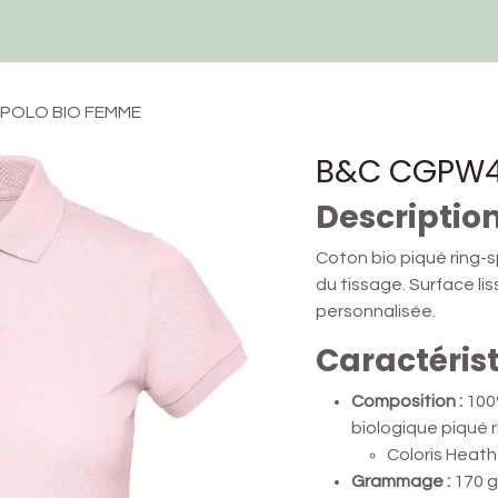
Techniques et Services
Devis
Ressources
Contactez-nous
 POLO BIO FEMME
B&C CGPW44
Descriptio
Coton bio piqué ring-s
du tissage. Surface li
personnalisée.
Caractéris
Composition :
100%
biologique piqué 
Coloris Heath
Grammage :
170 g