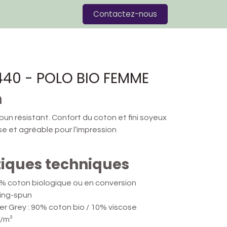
Blog
Contactez-nous
0 - POLO BIO FEMME
n
pun résistant. Confort du coton et fini soyeux
sse et agréable pour l’impression
tiques techniques
 coton biologique ou en conversion
ring-spun
er Grey : 90% coton bio / 10% viscose
/m²