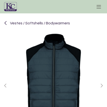
Se rendre au contenu
Vestes / Softshells / Bodywarmers