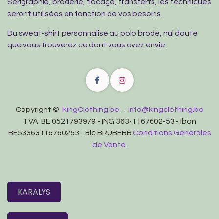
Sérigraphie, broderie, flocage, transferts, les techniques
seront utilisées en fonction de vos besoins.
Du sweat-shirt personnalisé au polo brodé, nul doute
que vous trouverez ce dont vous avez envie.
Copyright ©
KingClothing.be
-
info@kingclothing.be
TVA: BE 0521793979 - ING 363-1167602-53 - Iban
BE53363116760253 - Bic BRUBEBB
Conditions Générales
de Vente.
KARALYS