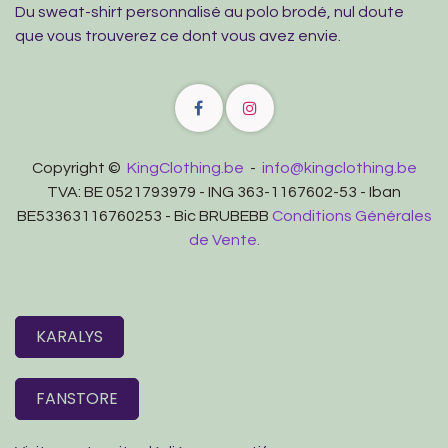
Du sweat-shirt personnalisé au polo brodé, nul doute
que vous trouverez ce dont vous avez envie.
Copyright ©
KingClothing.be
-
info@kingclothing.be
TVA: BE 0521793979 - ING 363-1167602-53 - Iban
BE53363116760253 - Bic BRUBEBB
Conditions Générales
de Vente.
KARALYS
FANSTORE