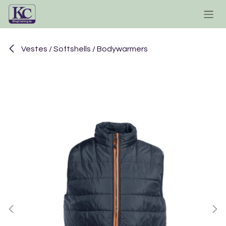
Se rendre au contenu
Vestes / Softshells / Bodywarmers