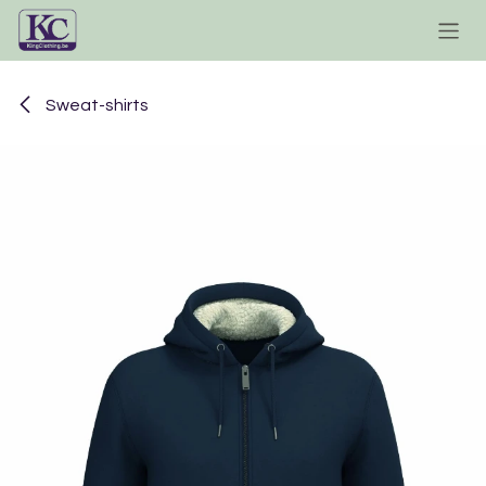
Se rendre au contenu
Sweat-shirts