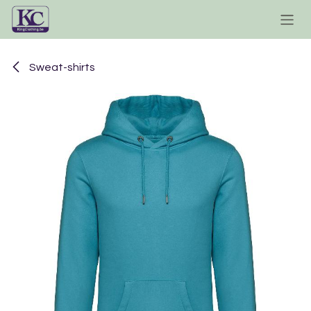
Se rendre au contenu
Sweat-shirts