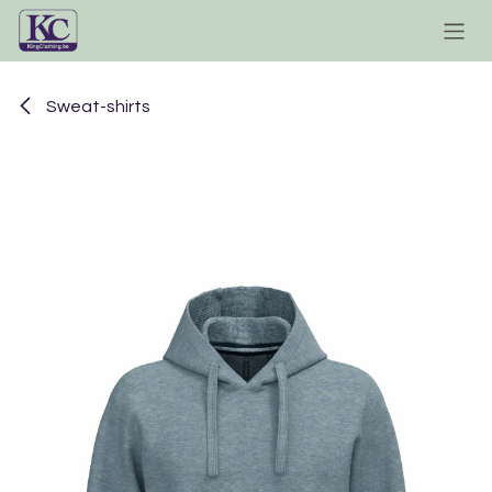
Se rendre au contenu
Sweat-shirts