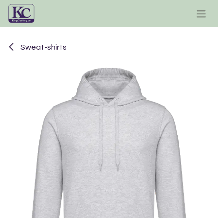
Se rendre au contenu
Sweat-shirts