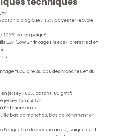
tiques techniques
g/m²
 coton biologique / 15% polyester recyclé
re 100% coton peigné
fils LSF (Low Shrinkage Fleece) : prérétréci et
ge
mes
ntage tubulaire au bas des manches et du
en jersey 100% coton (180 g/m²)
 jersey ton sur ton
à l’intérieur du col
iguille bas de manches, bas de vêtement et
e d’étiquette de marque au col, uniquement