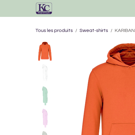
Se rendre au contenu
Accueil
Catalogue
Tous les produits
Sweat-shirts
KARIBAN