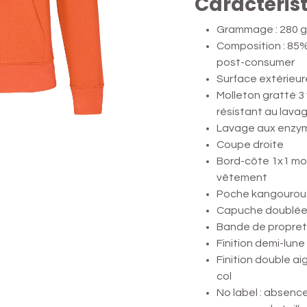
Caractéris
Grammage : 280 
Composition : 85%
post-consumer
Surface extérieu
Molleton gratté 3 
résistant au lava
Lavage aux enzy
Coupe droite
Bord-côte 1x1 mo
vêtement
Poche kangourou
Capuche doublée 
Bande de propreté
Finition demi-lune 
Finition double a
col
No label : absenc