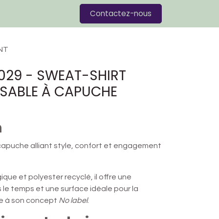
Blog
Contactez-nous
NT
029 - SWEAT-SHIRT
SABLE À CAPUCHE
n
capuche alliant style, confort et engagement
que et polyester recyclé, il offre une
le temps et une surface idéale pour la
ce à son concept
No label
.