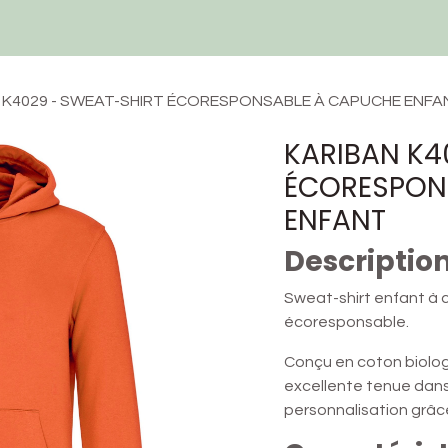
Techniques et Services
Devis
Ressources
Contactez-nous
 K4029 - SWEAT-SHIRT ÉCORESPONSABLE À CAPUCHE ENFA
KARIBAN K4
ÉCORESPON
ENFANT
Descriptio
Sweat-shirt enfant à 
écoresponsable.
Conçu en coton biologi
excellente tenue dans 
personnalisation grâ