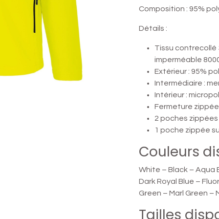
Composition : 95% pol
Détails :
Tissu contrecollé 
imperméable 800
Extérieur : 95% p
Intermédiaire : m
Intérieur : micropo
Fermeture zippée
2 poches zippées 
1 poche zippée s
Couleurs di
White – Black – Aqua 
Dark Royal Blue – Fluo
Green – Marl Green – 
Tailles disp