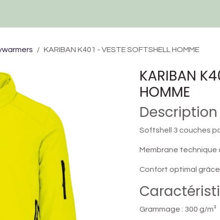
Techniques et Services
Devis
Ressources
Contactez-nous
dywarmers
KARIBAN K401 - VESTE SOFTSHELL HOMME
KARIBAN K40
HOMME
Description
Softshell 3 couches po
Membrane technique c
Confort optimal grâce 
Caractérist
Grammage : 300 g/m²