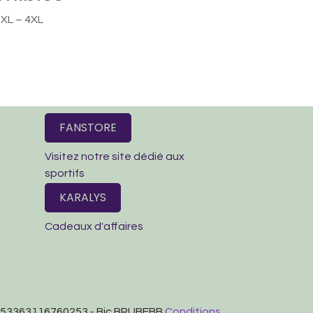
3XL – 4XL
FANSTORE
Visitez notre site dédié aux
sportifs
KARALYS
Cadeaux d'affaires
BE53363116760253 - Bic BRUBEBB
Conditions