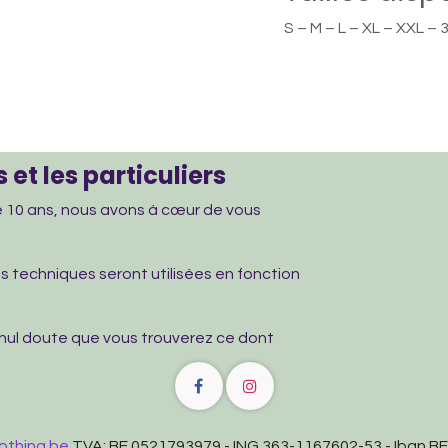
S – M – L – XL – XXL – 
 et les particuliers
de 10 ans, nous avons à cœur de vous
les techniques seront utilisées en fonction
 nul doute que vous trouverez ce dont
othing.be
TVA: BE 0521793979 - ING 363-1167602-53 - Iban 