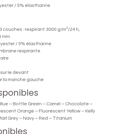
yester / 5% élasthanne
3 couches : respirant 3000 g/m²/24 h,
0 mm
olyester / 5% élasthanne
embrane respirante
laire
sur le devant
ur la manche gauche
sponibles
Blue – Bottle Green – Camel – Chocolate –
rescent Orange – Fluorescent Yellow – Kelly
Marl Grey – Navy – Red – Titanium
onibles