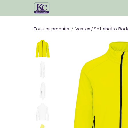
Se rendre au contenu
Accueil
Catalogue
Tous les produits
Vestes / Softshells / Bo