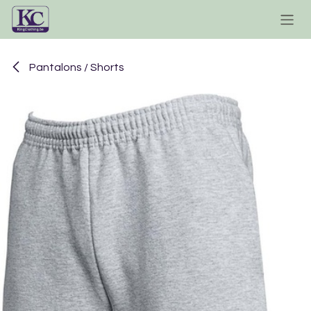
Se rendre au contenu
Pantalons / Shorts