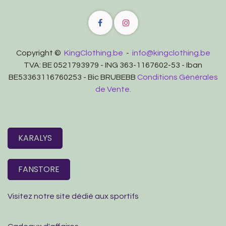
Copyright ©
KingClothing.be
-
info@kingclothing.be
TVA: BE 0521793979 - ING 363-1167602-53 - Iban
BE53363116760253 - Bic BRUBEBB
Conditions Générales
de Vente.
KARALYS
FANSTORE
Visitez notre site dédié aux sportifs