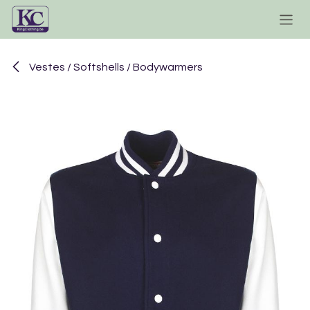
Se rendre au contenu
Vestes / Softshells / Bodywarmers