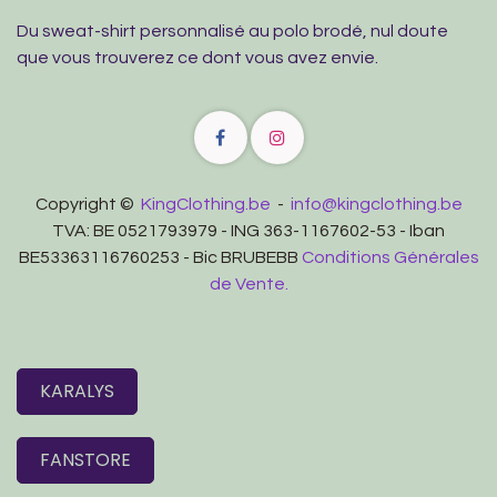
Du sweat-shirt personnalisé au polo brodé, nul doute
que vous trouverez ce dont vous avez envie.
Copyright ©
KingClothing.be
-
info@kingclothing.be
TVA: BE 0521793979 - ING 363-1167602-53 - Iban
BE53363116760253 - Bic BRUBEBB
Conditions Générales
de Vente.
KARALYS
FANSTORE