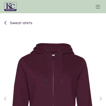
Se rendre au contenu
Sweat-shirts