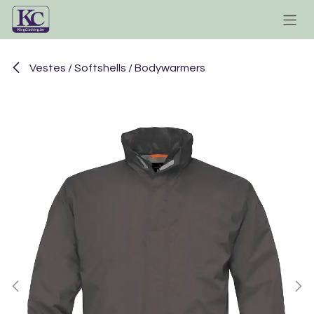
Se rendre au contenu
Vestes / Softshells / Bodywarmers