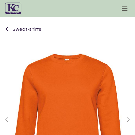
Se rendre au contenu
Sweat-shirts