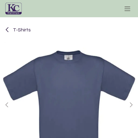
Se rendre au contenu
T-Shirts