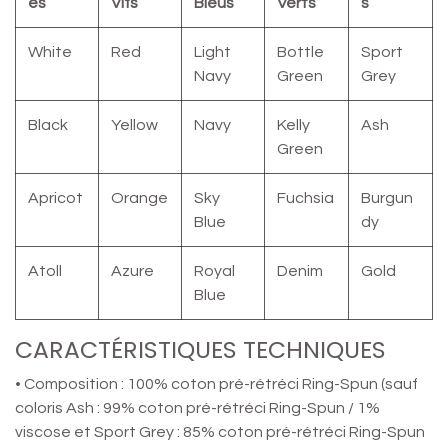
es
Vifs
Bleus
Verts
s
White
Red
Light
Bottle
Sport
Navy
Green
Grey
Black
Yellow
Navy
Kelly
Ash
Green
Apricot
Orange
Sky
Fuchsia
Burgun
Blue
dy
Atoll
Azure
Royal
Denim
Gold
Blue
CARACTÉRISTIQUES TECHNIQUES
• Composition : 100% coton pré-rétréci Ring-Spun (sauf
coloris Ash : 99% coton pré-rétréci Ring-Spun / 1%
viscose et Sport Grey : 85% coton pré-rétréci Ring-Spun