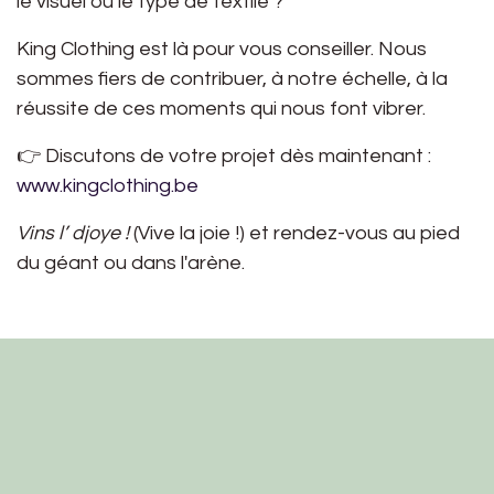
le visuel ou le type de textile ?
King Clothing
est là pour vous conseiller. Nous
sommes fiers de contribuer, à notre échelle, à la
réussite de ces moments qui nous font vibrer.
👉
Discutons de votre projet dès maintenant :
www.kingclothing.be
Vins l’ djoye !
(Vive la joie !) et rendez-vous au pied
du géant ou dans l'arène.
King Clothing SRL — Impression & broderie sur
textile, Belgique.
PARTAGER CET ARTICLE