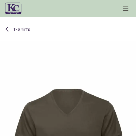
Se rendre au contenu
T-Shirts